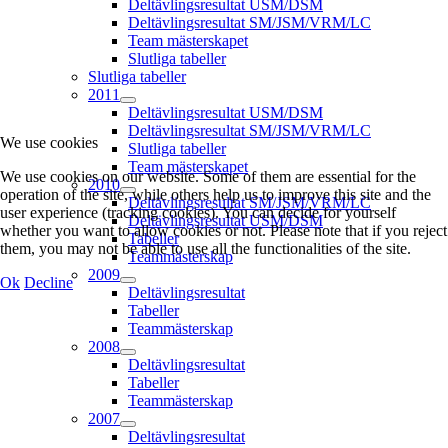
Deltävlingsresultat USM/DSM
Deltävlingsresultat SM/JSM/VRM/LC
Team mästerskapet
Slutliga tabeller
Slutliga tabeller
2011
Deltävlingsresultat USM/DSM
Deltävlingsresultat SM/JSM/VRM/LC
We use cookies
Slutliga tabeller
Team mästerskapet
We use cookies on our website. Some of them are essential for the
2010
operation of the site, while others help us to improve this site and the
Deltävlingsresultat SM/JSM/VRM/LC
user experience (tracking cookies). You can decide for yourself
Deltävlingsresultat USM/DSM
whether you want to allow cookies or not. Please note that if you reject
Tabeller
them, you may not be able to use all the functionalities of the site.
Teammästerskap
2009
Ok
Decline
Deltävlingsresultat
Tabeller
Teammästerskap
2008
Deltävlingsresultat
Tabeller
Teammästerskap
2007
Deltävlingsresultat