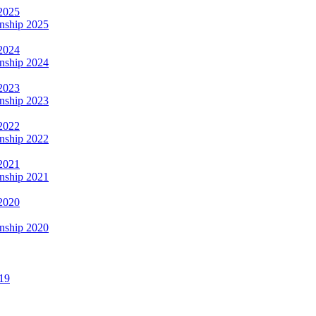
2025
nship 2025
2024
nship 2024
2023
nship 2023
2022
nship 2022
2021
nship 2021
2020
nship 2020
19