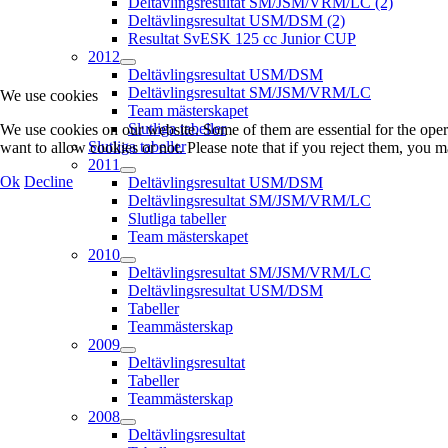
Deltävlingsresultat SM/JSM/VRM/LC (2)
Deltävlingsresultat USM/DSM (2)
Resultat SvESK 125 cc Junior CUP
2012
Deltävlingsresultat USM/DSM
Deltävlingsresultat SM/JSM/VRM/LC
We use cookies
Team mästerskapet
Slutliga tabeller
We use cookies on our website. Some of them are essential for the opera
Slutliga tabeller
want to allow cookies or not. Please note that if you reject them, you may
2011
Ok
Decline
Deltävlingsresultat USM/DSM
Deltävlingsresultat SM/JSM/VRM/LC
Slutliga tabeller
Team mästerskapet
2010
Deltävlingsresultat SM/JSM/VRM/LC
Deltävlingsresultat USM/DSM
Tabeller
Teammästerskap
2009
Deltävlingsresultat
Tabeller
Teammästerskap
2008
Deltävlingsresultat