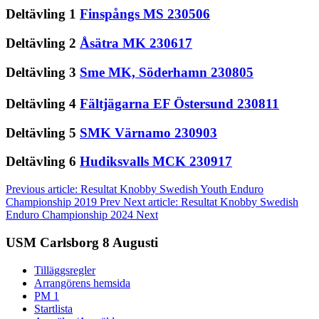
Deltävling 1
Finspångs MS 230506
Deltävling 2
Åsätra MK 230617
Deltävling 3
Sme MK, Söderhamn 230805
Deltävling 4
Fältjägarna EF Östersund 230811
Deltävling 5
SMK Värnamo 230903
Deltävling 6
Hudiksvalls MCK 230917
Previous article: Resultat Knobby Swedish Youth Enduro
Championship 2019
Prev
Next article: Resultat Knobby Swedish
Enduro Championship 2024
Next
USM Carlsborg 8 Augusti
Tilläggsregler
Arrangörens hemsida
PM 1
Startlista