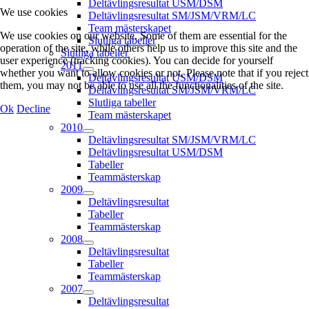
Deltävlingsresultat USM/DSM
We use cookies
Deltävlingsresultat SM/JSM/VRM/LC
Team mästerskapet
We use cookies on our website. Some of them are essential for the
Slutliga tabeller
operation of the site, while others help us to improve this site and the
Slutliga tabeller
user experience (tracking cookies). You can decide for yourself
2011
whether you want to allow cookies or not. Please note that if you reject
Deltävlingsresultat USM/DSM
them, you may not be able to use all the functionalities of the site.
Deltävlingsresultat SM/JSM/VRM/LC
Slutliga tabeller
Ok
Decline
Team mästerskapet
2010
Deltävlingsresultat SM/JSM/VRM/LC
Deltävlingsresultat USM/DSM
Tabeller
Teammästerskap
2009
Deltävlingsresultat
Tabeller
Teammästerskap
2008
Deltävlingsresultat
Tabeller
Teammästerskap
2007
Deltävlingsresultat